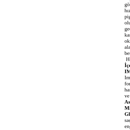
gö
hı
pi
ol
ge
ka
ok
al
be
H
İç
I
Im
fo
ha
ve
As
Mi
G
sa
en