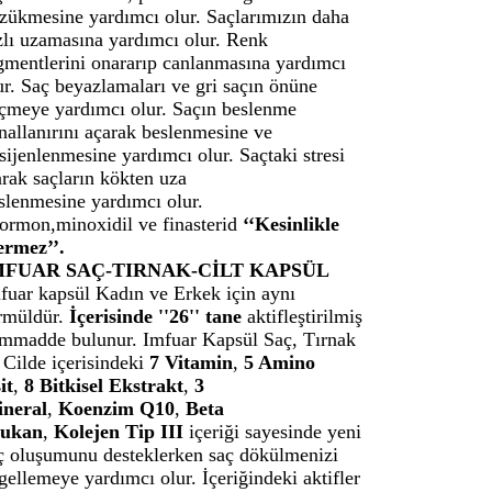
zükmesine yardımcı olur. Saçlarımızın daha
zlı uzamasına yardımcı olur. Renk
gmentlerini onararıp canlanmasına yardımcı
ur. Saç beyazlamaları ve gri saçın önüne
çmeye yardımcı olur. Saçın beslenme
nallanırını açarak beslenmesine ve
sijenlenmesine yardımcı olur. Saçtaki stresi
arak saçların kökten uza
slenmesine yardımcı olur.
ormon,minoxidil ve finasterid
‘‘Kesinlikle
ermez’’.
MFUAR SAÇ-TIRNAK-CİLT KAPSÜL
fuar kapsül Kadın ve Erkek için aynı
rmüldür.
İçerisinde ''26'' tane
aktifleştirilmiş
mmadde bulunur. Imfuar Kapsül Saç, Tırnak
 Cilde içerisindeki
7 Vitamin
,
5 Amino
it
,
8 Bitkisel Ekstrakt
,
3
neral
,
Koenzim Q10
,
Beta
lukan
,
Kolejen Tip III
içeriği sayesinde yeni
ç oluşumunu desteklerken saç dökülmenizi
gellemeye yardımcı olur. İçeriğindeki aktifler