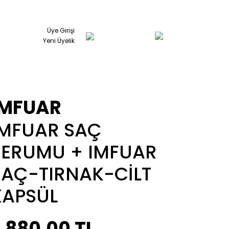
Üye Girişi
Yeni Üyelik
IMFUAR
IMFUAR SAÇ
SERUMU + IMFUAR
SAÇ-TIRNAK-CİLT
KAPSÜL
.880,00 TL