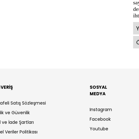
sa
de
ih
Ö
ŞVERİŞ
SOSYAL
MEDYA
afeli Satış Sözleşmesi
Instagram
ilik ve Güvenlik
Facebook
l ve İade Şartları
Youtube
sel Veriler Politikası