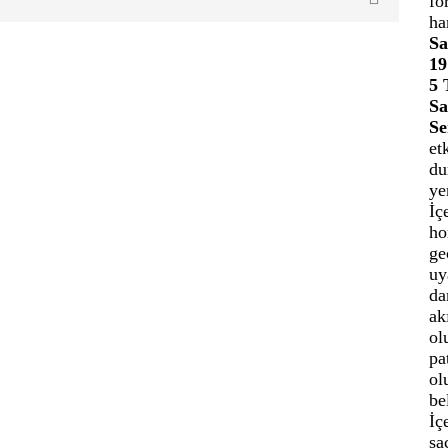
fo
ha
S
19
5 
Sa
Se
et
du
ye
İç
ho
ge
uy
da
ak
ol
pa
ol
be
İç
sa