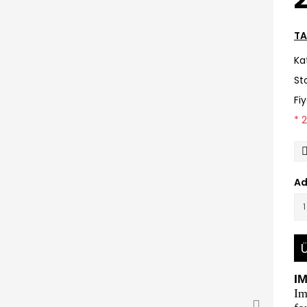
TA
Ka
St
Fi
* 
Ad
Ü
I
Im