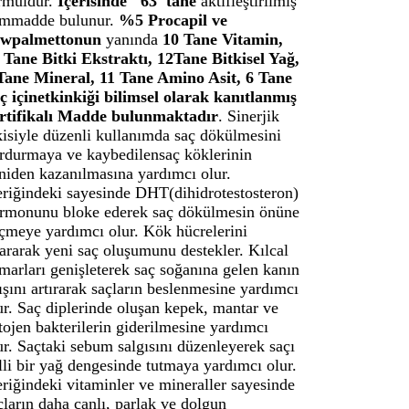
rmüldür.
İçerisinde ''63''tane
aktifleştirilmiş
mmadde bulunur.
%5 Procapil ve
awpalmettonun
yanında
10 Tane Vitamin,
 Tane Bitki Ekstraktı, 12Tane Bitkisel Yağ,
Tane Mineral, 11 Tane Amino Asit, 6 Tane
ç içinetkinkiği bilimsel olarak kanıtlanmış
rtifikalı Madde bulunmaktadır
. Sinerjik
kisiyle düzenli kullanımda saç dökülmesini
rdurmaya ve kaybedilensaç köklerinin
niden kazanılmasına yardımcı olur.
eriğindeki sayesinde DHT(dihidrotestosteron)
rmonunu bloke ederek saç dökülmesin önüne
çmeye yardımcı olur. Kök hücrelerini
ararak yeni saç oluşumunu destekler. Kılcal
marları genişleterek saç soğanına gelen kanın
ışını artırarak saçların beslenmesine yardımcı
ur. Saç diplerinde oluşan kepek, mantar ve
tojen bakterilerin giderilmesine yardımcı
ur. Saçtaki sebum salgısını düzenleyerek saçı
lli bir yağ dengesinde tutmaya yardımcı olur.
eriğindeki vitaminler ve mineraller sayesinde
çların daha canlı, parlak ve dolgun