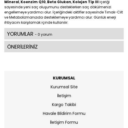
Mineral
,
Koenzim Q10
,
Beta Glukan
,
Kolejen Tip III
içeriği
sayesinde yeni saç oluşumunu desteklerken saç dökülmenizi
engellemeye yardımcı olur. İçeriğindeki aktifler sayesinde Tırnak-Cilt
ve Metabolizmanızıda desteklemeye yardımcı olur. Günlük enerji
ihtiyacını karşılamak içinde kullanılır.
YORUMLAR
- 0 yorum
ÖNERİLERİNİZ
KURUMSAL
Kurumsal Site
İletişim
Kargo Takibi
Havale Bildirim Formu
İletişim Formu