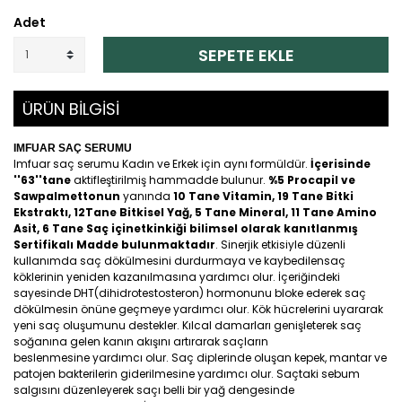
Adet
SEPETE EKLE
ÜRÜN BİLGİSİ
IMFUAR SAÇ SERUMU
Imfuar saç serumu Kadın ve Erkek için aynı formüldür.
İçerisinde
''63''tane
aktifleştirilmiş hammadde bulunur.
%5 Procapil ve
Sawpalmettonun
yanında
10 Tane Vitamin, 19 Tane Bitki
Ekstraktı, 12Tane Bitkisel Yağ, 5 Tane Mineral, 11 Tane Amino
Asit, 6 Tane Saç içinetkinkiği bilimsel olarak kanıtlanmış
Sertifikalı Madde bulunmaktadır
. Sinerjik etkisiyle düzenli
kullanımda saç dökülmesini durdurmaya ve kaybedilensaç
köklerinin yeniden kazanılmasına yardımcı olur. İçeriğindeki
sayesinde DHT(dihidrotestosteron) hormonunu bloke ederek saç
dökülmesin önüne geçmeye yardımcı olur. Kök hücrelerini uyararak
yeni saç oluşumunu destekler. Kılcal damarları genişleterek saç
soğanına gelen kanın akışını artırarak saçların
beslenmesine yardımcı olur. Saç diplerinde oluşan kepek, mantar ve
patojen bakterilerin giderilmesine yardımcı olur. Saçtaki sebum
salgısını düzenleyerek saçı belli bir yağ dengesinde