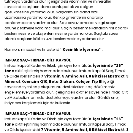
tutmaya yardımcı olur. İçeriğindeki vitaminler ve mineraller
sayesinde saçların daha canlı, parlak ve dolgun
gözükmesine yardımcı olur. Saçlarımızın daha hızlı
uzamasına yardımcı olur. Renk pigmentlerini onararıp
canlanmasına yardımcı olur. Saç beyazlamaları ve gri saçın
önüne geçmeye yardımcı olur. Saçın beslenme kanallanırını açarak
beslenmesine ve oksijenlenmesine yardımcı olur. Saçtaki stresi
alarak saçların kökten uza beslenmesine yardımcı olur.
Hormon,minoxidil ve finasterid
‘‘Kesinlikle İçermez’’.
IMFUAR SAÇ-TIRNAK-CİLT KAPSÜL
Imfuar kapsül Kadın ve Erkek için aynı formüldür.
İçerisinde ''26''
tane
aktifleştirilmiş hammadde bulunur. Imfuar Kapsül Saç, Tırnak
ve Cilde içerisindeki
7 Vitamin
,
5 Amino Asit
,
8 Bitkisel Ekstrakt
,
3
Mineral
,
Koenzim Q10
,
Beta Glukan
,
Kolejen Tip III
içeriği
sayesinde yeni saç oluşumunu desteklerken saç dökülmenizi
engellemeye yardımcı olur. İçeriğindeki aktifler sayesinde Tırnak-Cilt
ve Metabolizmanızıda desteklemeye yardımcı olur. Günlük enerji
ihtiyacını karşılamak içinde kullanılır.
IMFUAR SAÇ-TIRNAK-CİLT KAPSÜL
Imfuar kapsül Kadın ve Erkek için aynı formüldür.
İçerisinde ''26''
tane
aktifleştirilmiş hammadde bulunur. Imfuar Kapsül Saç, Tırnak
ve Cilde içerisindeki
7 Vitamin
,
5 Amino Asit
,
8 Bitkisel Ekstrakt
,
3